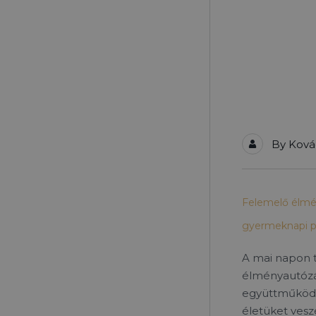
By
Ková
Felemelő élmé
gyermeknapi p
A mai napon 
élményautózá
együttműködés
életüket ves