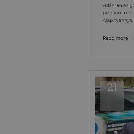
vidáman és g
program már 
Alapítvánnyal
Read more
21
júl