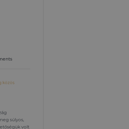
ments
g közös
zág
meg súlyos,
etőségük volt