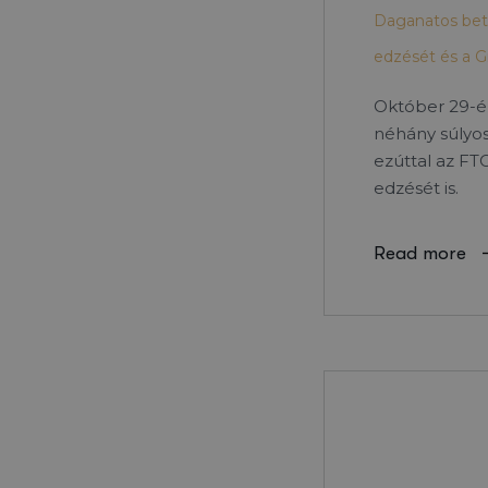
Daganatos bete
edzését és a G
Október 29-én
néhány súlyos
ezúttal az FT
edzését is.
Read more
21
júl