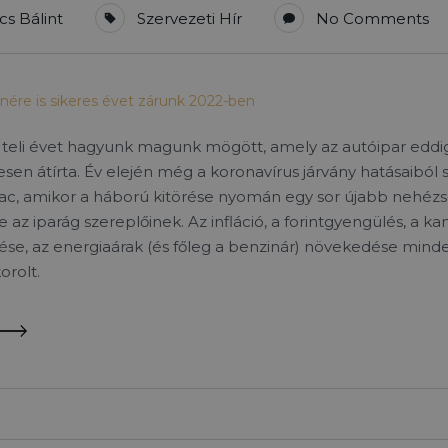
cs Bálint
Szervezeti Hír
No Comments
enére is sikeres évet zárunk 2022-ben
 teli évet hagyunk magunk mögött, amely az autóipar eddi
jesen átírta. Év elején még a koronavírus járvány hatásaiból
c, amikor a háború kitörése nyomán egy sor újabb nehézsé
az iparág szereplőinek. Az infláció, a forintgyengülés, a k
e, az energiaárak (és főleg a benzinár) növekedése mind
rolt.