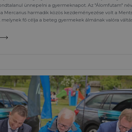
ondtalanul ünnepelni a gyermeknapot. Az "Álomfutam" névr
a Mercarius harmadik közös kezdeményezése volt a Ments
, melynek fő célja a beteg gyermekek álmának valóra váltás