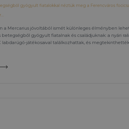
gségből gyógyult fiatalokkal néztük meg a Ferencváros focic
r…
 a Mercarius jóvoltából ismét különleges élményben lehet
 betegségből gyógyult fiatalnak és családjuknak: a nyári ral
C labdarúgó-játékosaival találkozhattak, és megtekinthették