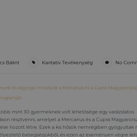
cs Bálint
Karitatív Tevékenység
No Com
nyek és ragyogó mosolyok a Mercarius és a Cupra Magyarorszá
rogramján
több mint 30 gyermeknek volt lehetősége egy varázslatos
son résztvenni, amelyet a Mercarius és a Cupra Magyarors
e hozott létre. Ezek a kis hősök nemrégiben gyógyultak 
zélyeztető betegségükből, és ezen az eseményen végre leh