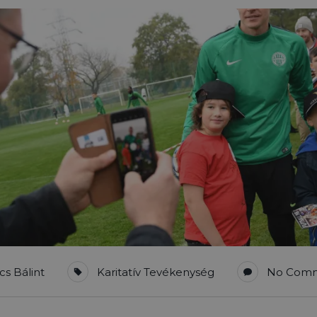
cs Bálint
Karitatív Tevékenység
No Com