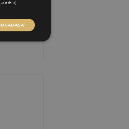
(cookie)
lis életét. A
inspirációt ad
l, amely az
LFOGADÁSA