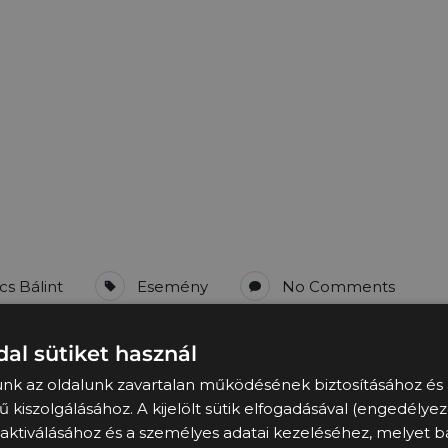
cs Bálint
Esemény
No Comments
al sütiket használ
mpus Fesztiválon
unk az oldalunk zavartalan működésének biztosításához és 
 kiszolgálásához. A kijelölt sütik elfogadásával (engedélyez
em telt el azóta, hogy a Mercarius elkezdte működését D
 aktiválásához és a személyes adatai kezeléséhez, melyet 
nek köszönhetően már most a közösség tagjának érezzük m