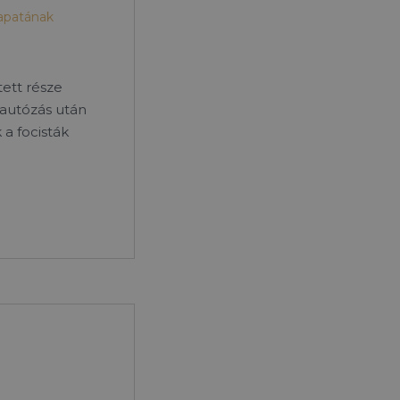
sapatának
ett része
iautózás után
 a focisták