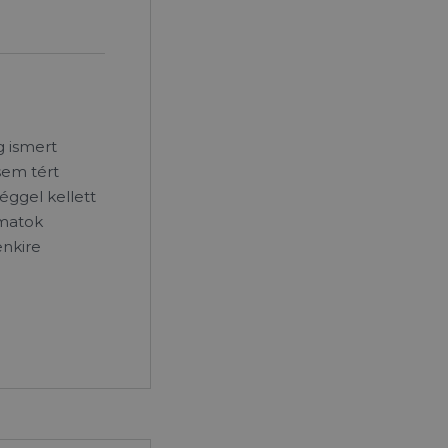
g ismert
 sem tért
ggel kellett
amatok
enkire