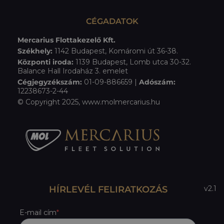
CÉGADATOK
Mercarius Flottakezelő Kft.
Székhely:
1142 Budapest, Komáromi út 36-38.
Központi iroda:
1139 Budapest, Lomb utca 30-32.
Balance Hall Irodaház 3. emelet
Cégjegyzékszám:
01-09-886659 |
Adószám:
12238673-2-44
© Copyright 2025, www.molmercarius.hu
HÍRLEVÉL FELIRATKOZÁS
v2.1
E-mail cím