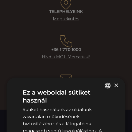
TELEPHELYEINK
Megtekintés
+36 1 770 1000
Hívd a MOL Mercariust!
×
KAPCSOLATFELVÉTEL
Ez a weboldal sütiket
Tovább az űrlaphoz
használ
HUNGARIAN
Sütiket használunk az oldalunk
ENGLISH
zavartalan működésének
NYITVATARTÁS
biztosításához és a látogatóink
magasabb szintű kiszolgálásához. A