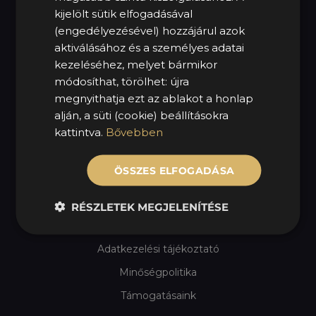
H – P: 08:00 – 16:30
kijelölt sütik elfogadásával
Sz – V: Zárva
(engedélyezésével) hozzájárul azok
aktiválásához és a személyes adatai
KÖVESS MINKET!
kezeléséhez, melyet bármikor
módosíthat, törölhet: újra
megnyithatja ezt az ablakot a honlap
alján, a süti (cookie) beállításokra
HASZNOS LINKEK
kattintva.
Bővebben
MOL Mycarius
ÖSSZES ELFOGADÁSA
Szezonális gumicsere
Impresszum
RÉSZLETEK MEGJELENÍTÉSE
Jogi nyilatkozat
Adatkezelési tájékoztató
Minőségpolitika
Támogatásaink