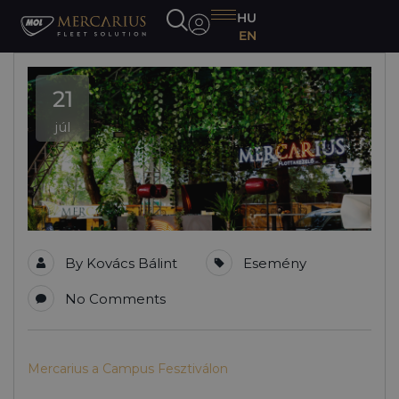
HU
EN
21
júl
By
Kovács Bálint
Esemény
No Comments
Mercarius a Campus Fesztiválon