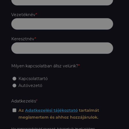
Vezetéknév
Keresztnév
Milyen kapcsolatban állsz velünk?
Kapcsolattartó
Autóvezető
Adatkezelés
Az
Adatkezelési tájékoztató
tartalmát
megismertem és ahhoz hozzájárulok.
Ha meggondolnád magad, bármelyik levelünkben