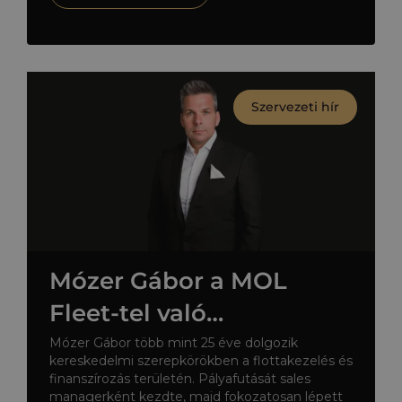
Szervezeti hír
Mózer Gábor a MOL
Fleet-tel való
összeolvadás során
Mózer Gábor több mint 25 éve dolgozik
kereskedelmi szerepkörökben a flottakezelés és
csatlakozott a MOL
finanszírozás területén. Pályafutását sales
managerként kezdte, majd fokozatosan lépett