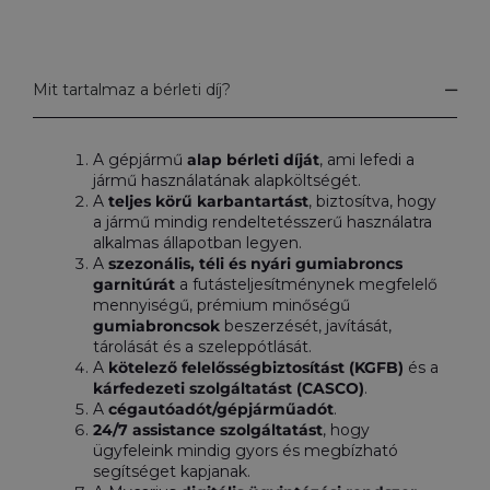
abroncsok állapotáért.
Cseregépjármű:
Szükség esetén saját csereautó
állományunkból haszongépjárműtől
Mit tartalmaz a bérleti díj?
prémium személyautóig azonnali
cseregépjárművet biztosítunk, hogy
ügyfeleink zökkenőmentesen
A gépjármű
alap bérleti díját
, ami lefedi a
folytathassák munkájukat. Külsős partner
jármű használatának alapköltségét.
bevonása nélkül közvetlen kontrollt
tudunk gyakorolni az átadott csereautók
A
teljes körű karbantartást
, biztosítva, hogy
állapotáért és tisztaságáért, valamint a
a jármű mindig rendeltetésszerű használatra
rendelkezésre álló modellek közül is
alkalmas állapotban legyen.
tudunk választani.
A
szezonális, téli és nyári gumiabroncs
garnitúrát
a futásteljesítménynek megfelelő
Hozom-Viszem:
mennyiségű, prémium minőségű
A "Hozom-Viszem" szolgáltatásunkat is
gumiabroncsok
beszerzését, javítását,
saját alkalmazottaink végzik, akik a
tárolását és a szeleppótlását.
legnagyobb körültekintéssel vezetik
A
kötelező felelősségbiztosítást (KGFB)
és a
autóját és segítik az eljutását gumicserére
kárfedezeti szolgáltatást
(CASCO)
.
vagy karbantartásra. Ezáltal ügyfeleink
A
cégautóadót/gépjárműadót
.
kényelme és a zavartalan munkavégzése
24/7 assistance szolgáltatást
, hogy
biztosított abban az időben is, amíg az
ügyfeleink mindig gyors és megbízható
autója szervizben van.
segítséget kapjanak.