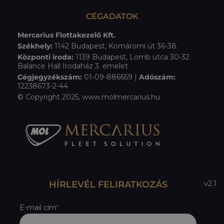
CÉGADATOK
Mercarius Flottakezelő Kft.
Székhely:
1142 Budapest, Komáromi út 36-38.
Központi iroda:
1139 Budapest, Lomb utca 30-32.
Balance Hall Irodaház 3. emelet
Cégjegyzékszám:
01-09-886659 |
Adószám:
12238673-2-44
© Copyright 2025, www.molmercarius.hu
HÍRLEVÉL FELIRATKOZÁS
v2.1
E-mail cím