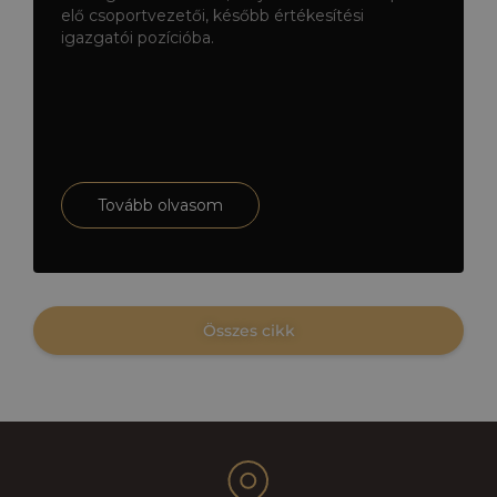
Mercarius
elő csoportvezetői, később értékesítési
igazgatói pozícióba.
menedzsmentjéhez
Tovább olvasom
Összes cikk