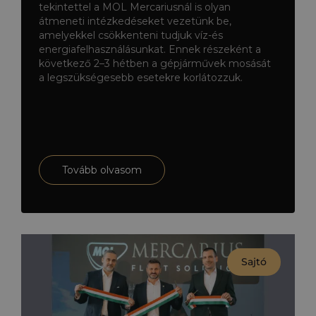
tekintettel a MOL Mercariusnál is olyan
csökkentése érdekében
átmeneti intézkedéseket vezetünk be,
amelyekkel csökkenteni tudjuk víz-és
energiafelhasználásunkat. Ennek részeként a
következő 2–3 hétben a gépjárművek mosását
a legszükségesebb esetekre korlátozzuk.
Tovább olvasom
Sajtó