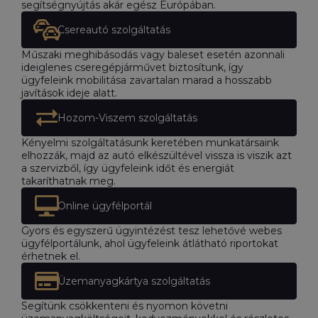
segítségnyújtás akár egész Európában.
Csereautó szolgáltatás
Műszaki meghibásodás vagy baleset esetén azonnali
ideiglenes cseregépjárművet biztosítunk, így
ügyfeleink mobilitása zavartalan marad a hosszabb
javítások ideje alatt.
Hozom-Viszem szolgáltatás
Kényelmi szolgáltatásunk keretében munkatársaink
elhozzák, majd az autó elkészültével vissza is viszik azt
a szervizből, így ügyfeleink időt és energiát
takaríthatnak meg.
Online ügyfélportál
Gyors és egyszerű ügyintézést tesz lehetővé webes
ügyfélportálunk, ahol ügyfeleink átlátható riportokat
érhetnek el.
Üzemanyagkártya szolgáltatás
Segítünk csökkenteni és nyomon követni