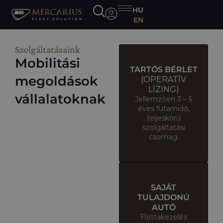
HU
EN
Szolgáltatásaink
Mobilitási
TARTÓS BÉRLET
megoldások
(OPERATÍV
LÍZING)
vállalatoknak
Jellemzően 3 – 5
éves futamidő,
teljeskörű
szolgáltatási
csomag.
SAJÁT
TULAJDONÚ
AUTÓ
Flottakezelés