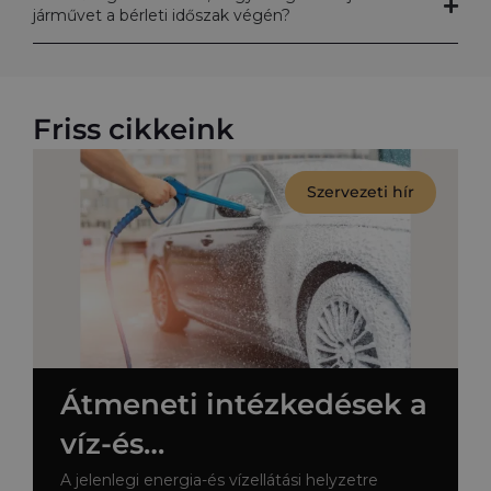
járművet a bérleti időszak végén?
Friss cikkeink
Szervezeti hír
Átmeneti intézkedések a
víz-és
energiafelhasználás
A jelenlegi energia-és vízellátási helyzetre