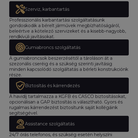
Szerviz, karbantartás
Professzionális karbantartási szolgáltatásunk
gondoskodik a bérelt járművek megbízhatóságáról,
beleértve a kötelező szervizeket és a kisebb-nagyobb,
rendkívüli javításokat.
Gumiabroncs szolgáltatás
A gumiabroncsok beszerzésétől a tároláson át a
szezonális cseréig és a szükség szerinti javításig
minden kapcsolódó szolgáltatás a bérleti konstrukciónk
része.
Biztosítás és kárrendezés
A havidíj tartalmazza a KGFB és CASCO biztosításokat,
opcionálisan a GAP biztosítás is választható. Gyors és
rugalmas kárrendezést biztosítunk saját kollégáink
segítségével.
Assistance szolgáltatás
24/7 órás telefonos, és szükség esetén helyszíni