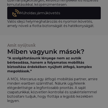
üzemanyagköltségeit, kedvezményekkel és részletes
kimutatásokkal, kézpénzmentesen.
Műholdas járműkövetés
Valós idejű helymeghatározás és nyomon követés,
amely növeli a flotta biztonságát és hatékonyságát.
Amit nyújtunk
Miben vagyunk mások?
“A szolgáltatásunk lényege nem az autók
bérbeadása, hanem a folyamatos mobilitás
biztosítása érdekében nyújtott átfogó, komplex
megoldások.”
A MOL Mercarius egy átfogó mobilitási partner, amire
minden esetben számíthat. Nálunk ügyfeleink
elégedettsége a legfontosabb prioritás. A saját
csapatunkkal, közvetlen kontrollal és szakértelemmel
biztosítani tudjuk, hogy flottája a legjobb kezekben
legyen.