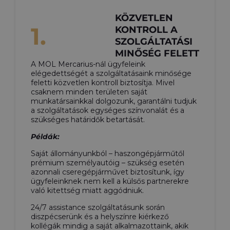
KÖZVETLEN
1.
KONTROLL A
SZOLGÁLTATÁSI
MINŐSÉG FELETT
A MOL Mercarius-nál ügyfeleink
elégedettségét a szolgáltatásaink minősége
feletti közvetlen kontroll biztosítja. Mivel
csaknem minden területen saját
munkatársainkkal dolgozunk, garantálni tudjuk
a szolgáltatások egységes színvonalát és a
szükséges határidők betartását.
Példák:
Saját állományunkból – haszongépjárműtől
prémium személyautóig – szükség esetén
azonnali cseregépjárművet biztosítunk, így
ügyfeleinknek nem kell a külsős partnerekre
való kitettség miatt aggódniuk.
24/7 assistance szolgáltatásunk során
diszpécserünk és a helyszínre kiérkező
kollégák mindig a saját alkalmazottaink, akik