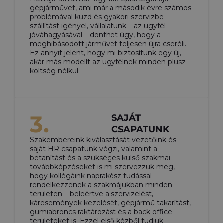
gépjárművet, ami már a második évre számos
problémával küzd és gyakori szervizbe
szállítást igényel, vállalatunk – az ügyfél
jóváhagyásával – dönthet úgy, hogy a
meghibásodott járművet teljesen újra cseréli.
Ez annyit jelent, hogy mi biztosítunk egy új,
akár más modellt az ügyfélnek minden plusz
költség nélkül.
3.
SAJÁT
CSAPATUNK
Szakembereink kiválasztását vezetőink és
saját HR csapatunk végzi, valamint a
betanítást és a szükséges külső szakmai
továbbképzéseket is mi szervezzük meg,
hogy kollégáink naprakész tudással
rendelkezzenek a szakmájukban minden
területen – beleértve a szervizelést,
káresemények kezelését, gépjármű takarítást,
gumiabroncs raktározást és a back office
területeket is. Ezzel első kézből tudjuk