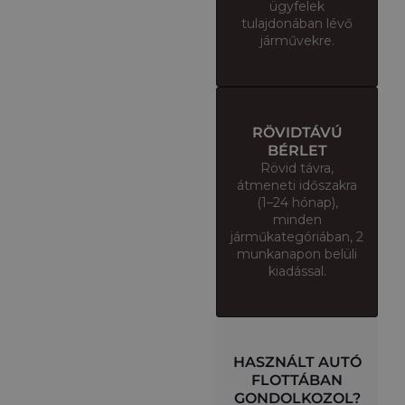
ügyfelek
tulajdonában lévő
járművekre.
RÖVIDTÁVÚ
BÉRLET​
Rövid távra,
átmeneti időszakra
(1–24 hónap),
minden
járműkategóriában, 2
munkanapon belüli
kiadással.
HASZNÁLT AUTÓ
FLOTTÁBAN
GONDOLKOZOL?