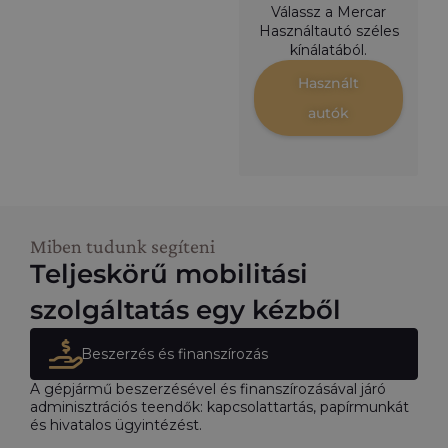
Válassz a Mercar
Használtautó széles
kínálatából.
Használt
autók
Miben tudunk segíteni
Teljeskörű mobilitási
szolgáltatás egy kézből
Beszerzés és finanszírozás
A gépjármű beszerzésével és finanszírozásával járó
adminisztrációs teendők: kapcsolattartás, papírmunkát
és hivatalos ügyintézést.