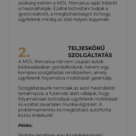
szükség esetén a MOL Mercarius saját trélerét
is használhatják. Ezáltal biztosítani tudjuk a
gyors reakciót, a megbízhatóságot és hogy
ügyfeleink mindig az első helyen legyenek.
2.
TELJESKÖRŰ
SZOLGÁLTATÁS
A MOL Mercarius-nál nem csupán autók
bérbeadásában gondolkodunk, hanem egy
komplex szolgáltatási rendszerben, amely
ügyfeleink folyamatos mobilitását garantálja.
Szolgáltatásunk nemcsak az autó használatát
tartalmazza; a futamidő alatt vállaljuk, hogy
folyamatosan biztosítjuk ügyfeleink mobilitását
és ezáltal zavartalan munkavégzését. A
problémamentes és megbízható autóflotta
közös érdekünk!
Példa:
Flottája tartalmaz egy középkategóriájú