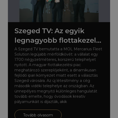
Szeged TV: Az egyik
legnagyobb flottakezelő
Szegeden
A Szeged TV bemutatta a MOL Mercarius Fleet
Solution legújabb mérföldkövét: a vállalat egy
1700 négyzetméteres, korszerű telephelyet
nyitott. A magyar flottakezelési piac
meghatározó szereplőjeként, a dinamikusan
fejlődő ipari környezet miatt esett a választás
Szeged városára. Az új létesítmény a cég
második vidéki telephelye az országban. Az
ünnepélyes megnyitó különleges hangulatát
tovább emelte, hogy óvodások kreatív
pályamunkáit is díjazták, akik
Tovább olvasom