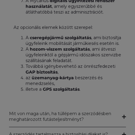
A Mycarius
digitális ügyintézési rendszer
használatát
, amely egyszerűbbé és
átláthatóbbá teszi az adminisztrációt.
Az opcionális elemek között szerepel:
A
cseregépjármű szolgáltatás
, ami biztosítja
ügyfeleink mobilitását járműkiesés esetén is.
A
hozom-viszem szolgáltatás
, ami átveszi
ügyfeleinktől a gépjármű időszakos szervizbe
szállításának feladatát.
Továbbá igénybevehető az önrészfedezeti
GAP biztosítás
,
az
üzemanyag-kártya
beszerzés és
menedzselés,
illetve a
GPS szolgáltatás
.
Mit von maga után, ha túllépem a szerződésben
meghatározott futásteljesítményt?
A szerződés tartalmazza a biztosítási díjakat is?