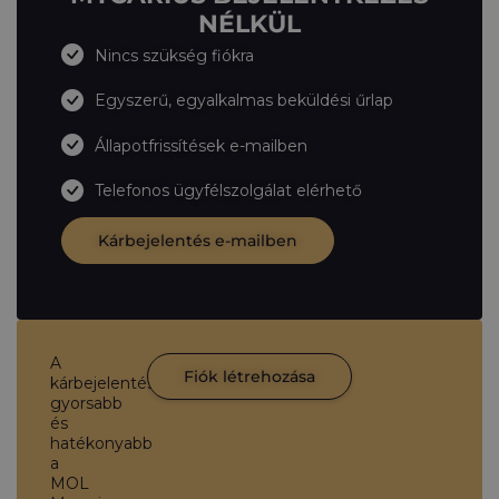
NÉLKÜL
Nincs szükség fiókra
Egyszerű, egyalkalmas beküldési űrlap
Állapotfrissítések e-mailben
Telefonos ügyfélszolgálat elérhető
Kárbejelentés e-mailben
A
Fiók létrehozása
kárbejelentés
gyorsabb
és
hatékonyabb
a
MOL