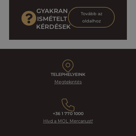
GYAKRAN
Tovább az
ISMÉTELT
oldalhoz
KÉRDÉSEK
TELEPHELYEINK
Megtekintés
+36 1 770 1000
Hívd a MOL Mercariust!