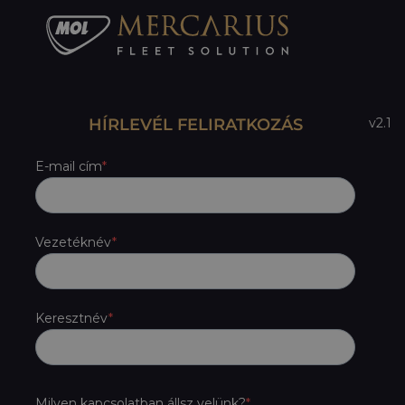
HÍRLEVÉL FELIRATKOZÁS
v2.1
E-mail cím
Vezetéknév
Keresztnév
Milyen kapcsolatban állsz velünk?