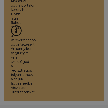
Mycarius
ügyfélportálon
keresztül.
Hozz
létre
fiókot
még
ma
a
kényelmesebb
ügyintézésért.
Amennyiben
segítségre
van
szükséged
a
regisztrációs
folyamathoz,
ajánljuk
figyelmedbe
részletes
útmutatónkat
.