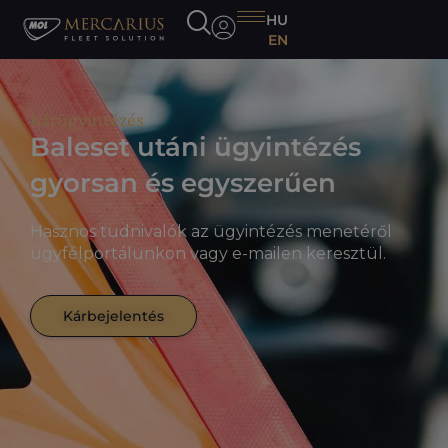
HU
EN
Kárügyintézés
Baleset utáni ügyintézés
gyorsan és egyszerűen
Hasznos tudnivalók az ügyintézés menetéről
ügyfélportálunkon vagy e-mailen keresztül.
Kárbejelentés