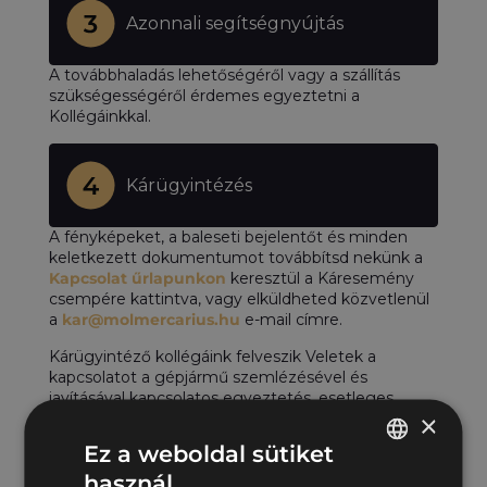
Azonnali segítségnyújtás
A továbbhaladás lehetőségéről vagy a szállítás
szükségességéről érdemes egyeztetni a
Kollégáinkkal.
Kárügyintézés
A fényképeket, a baleseti bejelentőt és minden
keletkezett dokumentumot továbbítsd nekünk a
Kapcsolat űrlapunkon
keresztül a Káresemény
csempére kattintva, vagy elküldheted közvetlenül
a
kar@molmercarius.hu
e-mail címre.
Kárügyintéző kollégáink felveszik Veletek a
kapcsolatot a gépjármű szemlézésével és
javításával kapcsolatos egyeztetés, esetleges
×
cseregépjármű biztosítása céljából.
Ez a weboldal sütiket
használ
HUNGARIAN