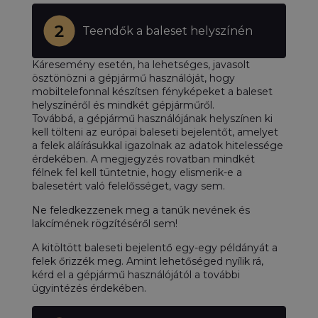
Teendők a baleset helyszínén
Káresemény esetén, ha lehetséges, javasolt
ösztönözni a gépjármű használóját, hogy
mobiltelefonnal készítsen fényképeket a baleset
helyszínéről és mindkét gépjárműről.
Továbbá, a gépjármű használójának helyszínen ki
kell tölteni az európai baleseti bejelentőt, amelyet
a felek aláírásukkal igazolnak az adatok hitelessége
érdekében. A megjegyzés rovatban mindkét
félnek fel kell tüntetnie, hogy elismerik-e a
balesetért való felelősséget, vagy sem.
Ne feledkezzenek meg a tanúk nevének és
lakcímének rögzítéséről sem!
A kitöltött baleseti bejelentő egy-egy példányát a
felek őrizzék meg. Amint lehetőséged nyílik rá,
kérd el a gépjármű használójától a további
ügyintézés érdekében.