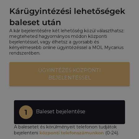
Kárügyintézési lehetőségek
baleset után
A kár bejelentésére két lehetőség közül választhatsz:
megteheted hagyományos módon központi
bejelentéssel, vagy élhetsz a gyorsabb és
kényelmesebb online ügyintézéssel a MOL Mycarius
rendszerében.
ÜGYINTÉZÉS KÖZPONTI
BEJELENTÉSSEL
Baleset bejelentése
A balesetet és körülményeit telefonon tudjátok
bejelenteni
központi telefonszámunkon
(0-24).