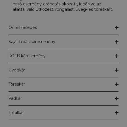
ható esemény-erőhatás okozott, ideértve az
állattal való ütközést, rongálást, üveg- és töréskárt.
Önrészesedés
Saját hibás káresemény
KGFB káresemény
Üvegkár
Töréskár
Vadkár
Totálkár