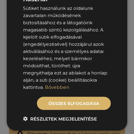
Kárjavítás
Sütiket használunk az oldalunk
ENGLISH
A gépjárművet elirányítjuk a kárfelvételi pontra,
zavartalan működésének
ahol a javítása szükség szerint megvalósul. A javítás
biztosításához és a látogatóink
ideje alatt biztosított csereautóról és az esetleges
magasabb szintű kiszolgálásához. A
további teendőkről Kollégáink adnak tájékoztatást.
kijelölt sütik elfogadásával
(engedélyezésével) hozzájárul azok
Elszámolás
aktiválásához és a személyes adatai
kezeléséhez, melyet bármikor
A kárjavítás befejezésével elszámolást készítünk,
módosíthat, törölhet: újra
melyben megküldjük a Titeket esetlegesen érintő
megnyithatja ezt az ablakot a honlap
tételeket (pl.: javítási önrész, cseregépjármű
alján, a süti (cookie) beállításokra
használat).
kattintva.
Bővebben
ÖSSZES ELFOGADÁSA
ÜGYINTÉZÉS ONLINE A MOL
MYCARIUS-ON
RÉSZLETEK MEGJELENÍTÉSE