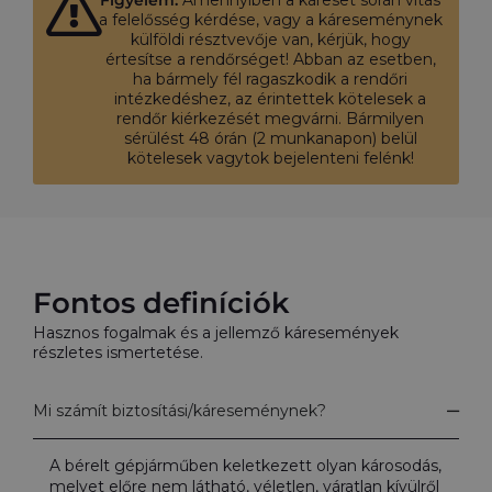
Figyelem:
Amennyiben a káreset során vitás
a felelősség kérdése, vagy a káreseménynek
külföldi résztvevője van, kérjük, hogy
értesítse a rendőrséget! Abban az esetben,
ha bármely fél ragaszkodik a rendőri
intézkedéshez, az érintettek kötelesek a
rendőr kiérkezését megvárni. Bármilyen
sérülést 48 órán (2 munkanapon) belül
kötelesek vagytok bejelenteni felénk!
Fontos definíciók
Hasznos fogalmak és a jellemző káresemények
részletes ismertetése.
Mi számít biztosítási/káreseménynek?
A bérelt gépjárműben keletkezett olyan károsodás,
melyet előre nem látható, véletlen, váratlan kívülről