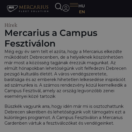
HU
EN
Hírek
Mercarius a Campus
Fesztiválon
Még egy év sem telt el azóta, hogy a Mercarius elkezdte
működését Debrecenben, de a helyieknek köszönhetően
már most a közösség tagjának érezzük magunkat. Az
elmúlt hónapokban lehetőségünk volt felfedezni Debrecen
pezsgő kulturális életét. A város vendégszeretete,
barátsága és az emberek hihetetlen lelkesedése inspirációt
ad számunkra is. A számos rendezvény közül kiemelkedik a
Campus Fesztivál, amely az ország legvonzóbb zenei
eseményei közé tartozik
Büszkék vagyunk arra, hogy idén már mi is osztozhattunk
Debrecen sikerében és lehetőségünk volt támogatni ezt a
különleges programot. A Campus Fesztiválon a Mercarius
Gardenben vártuk a fesztiválozókat és vendégeinket.