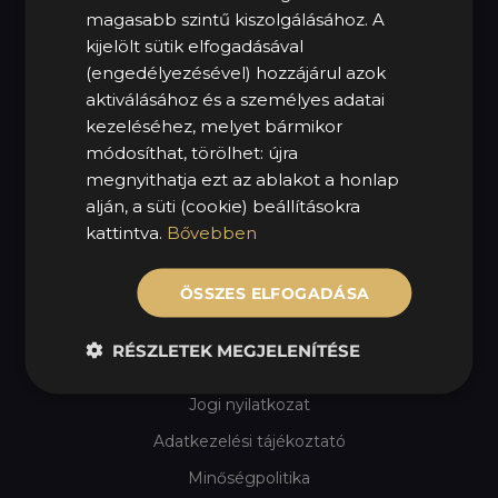
NYITVATARTÁS
magasabb szintű kiszolgálásához. A
kijelölt sütik elfogadásával
H – P: 08:00 – 16:30
(engedélyezésével) hozzájárul azok
Sz – V: Zárva
aktiválásához és a személyes adatai
kezeléséhez, melyet bármikor
KÖVESS MINKET!
módosíthat, törölhet: újra
megnyithatja ezt az ablakot a honlap
alján, a süti (cookie) beállításokra
kattintva.
Bővebben
HASZNOS LINKEK
ÖSSZES ELFOGADÁSA
MOL Mycarius
Szezonális gumicsere
RÉSZLETEK MEGJELENÍTÉSE
Impresszum
Jogi nyilatkozat
Adatkezelési tájékoztató
Minőségpolitika