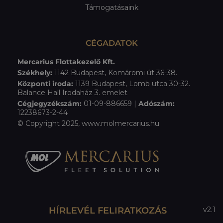
Támogatásaink
CÉGADATOK
Mercarius Flottakezelő Kft.
Székhely:
1142 Budapest, Komáromi út 36-38.
Központi iroda:
1139 Budapest, Lomb utca 30-32.
Balance Hall Irodaház 3. emelet
Cégjegyzékszám:
01-09-886659 |
Adószám:
12238673-2-44
© Copyright 2025, www.molmercarius.hu
HÍRLEVÉL FELIRATKOZÁS
v2.1