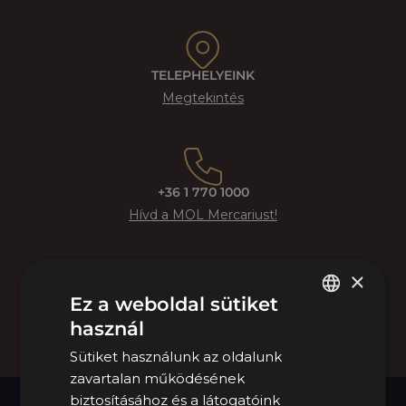
TELEPHELYEINK
Megtekintés
+36 1 770 1000
Hívd a MOL Mercariust!
×
Ez a weboldal sütiket
KAPCSOLATFELVÉTEL
használ
HUNGARIAN
Tovább az űrlaphoz
Sütiket használunk az oldalunk
ENGLISH
zavartalan működésének
biztosításához és a látogatóink