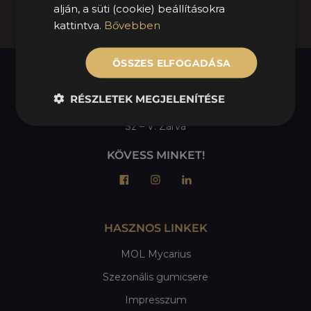
alján, a süti (cookie) beállításokra
Tovább az űrlaphoz
kattintva.
Bővebben
ÖSSZES ELFOGADÁSA
NYITVATARTÁS
RÉSZLETEK MEGJELENÍTÉSE
H – P: 08:00 – 16:30
Sz – V: Zárva
KÖVESS MINKET!
HASZNOS LINKEK
MOL Mycarius
Szezonális gumicsere
Impresszum