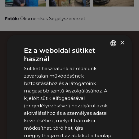
Fotók:
Ökumenikus Segélyszervezet
×
Ez a weboldal sütiket
TELEPHELYEINK
használ
HUNGARIAN
Megtekintés
Sütiket használunk az oldalunk
ENGLISH
zavartalan működésének
biztosításához és a látogatóink
magasabb szintű kiszolgálásához. A
+36 1 770 1000
kijelölt sütik elfogadásával
Hívd a MOL Mercariust!
(engedélyezésével) hozzájárul azok
aktiválásához és a személyes adatai
kezeléséhez, melyet bármikor
módosíthat, törölhet: újra
megnyithatja ezt az ablakot a honlap
KAPCSOLATFELVÉTEL