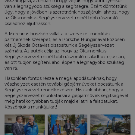
visszafogása, azonban mi úgy véljük, hogy pont ilyenkor
van a legnagyobb szükség a segítségre. Ezért döntöttünk
úgy, hogy a jövőben is szeretnénk hozzájárulni ahhoz, hogy
az Ökumenikus Segélyszervezet minél több rászoruló
családhoz eljuthasson.
A Mercarius büszkén vállalta a szervezet mobilitási
partnerének szerepét, és a Porsche Hungariaval közösen
két új Skoda Octaviat biztosítunk a Segélyszervezet
számára. Az autók célja az, hogy az Ökumenikus
Segélyszervezet minél több rászoruló családhoz eljusson,
és ott tudjon segíteni, ahol éppen a legnagyobb szükség
van rá.
Hasonlóan fontos része a megállapodásunknak, hogy
vészhelyzet esetén további gépjárműveket bocsátunk a
Segélyszervezet rendelkezésére. Hiszünk abban, hogy a
Segélyszervezet munkatársai a gépjárművek segítségével
még hatékonyabban tudják majd ellátni a feladatukat.
Köszönjük a munkájukat!