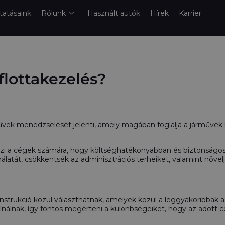
tatásaink
Rólunk
Használt autók
Hírek
Karrier
flottakezelés?
árművek menedzselését jelenti, amely magában foglalja a járművek
szi a cégek számára, hogy költséghatékonyabban és biztonságo
nálatát, csökkentsék az adminisztrációs terheiket, valamint növe
konstrukció közül választhatnak, amelyek közül a leggyakoribbak az
ínálnak, így fontos megérteni a különbségeiket, hogy az adott c