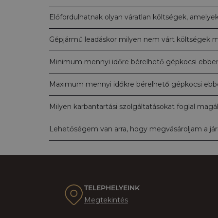
Előfordulhatnak olyan váratlan költségek, amel
Gépjármű leadáskor milyen nem várt költségek m
Minimum mennyi időre bérelhető gépkocsi ebben
Maximum mennyi időkre bérelhető gépkocsi ebbe
Milyen karbantartási szolgáltatásokat foglal mag
Lehetőségem van arra, hogy megvásároljam a jár
TELEPHELYEINK
Megtekintés