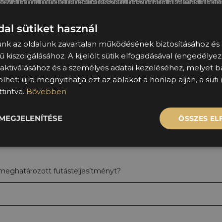
 hogy a jármű mindig rendeltetésszerű használatra alkalmas állapo
garnitúrát
a futásteljesítménynek megfelelő mennyiségű, pr
ppótlását.
al sütiket használ
és a
kárfedezeti szolgáltatást
(CASCO)
.
unk az oldalunk zavartalan működésének biztosításához és 
eleink mindig gyors és megbízható segítséget kapjanak.
 kiszolgálásához. A kijelölt sütik elfogadásával (engedélyez
r használatát
, amely egyszerűbbé és átláthatóbbá teszi az admin
 aktiválásához és a személyes adatai kezeléséhez, melyet 
lhet: újra megnyithatja ezt az ablakot a honlap alján, a süti 
tintva.
Bővebben
sítja ügyfeleink mobilitását járműkiesés esetén is.
zi ügyfeleinktől a gépjármű időszakos szervizbe szállításának fela
ti
GAP biztosítás
,
MEGJELENÍTÉSE
ÖSSZES E
edzselés,
meghatározott futásteljesítményt?