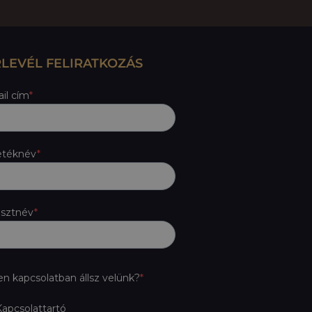
RLEVÉL FELIRATKOZÁS
il cím
etéknév
esztnév
en kapcsolatban állsz velünk?
apcsolattartó