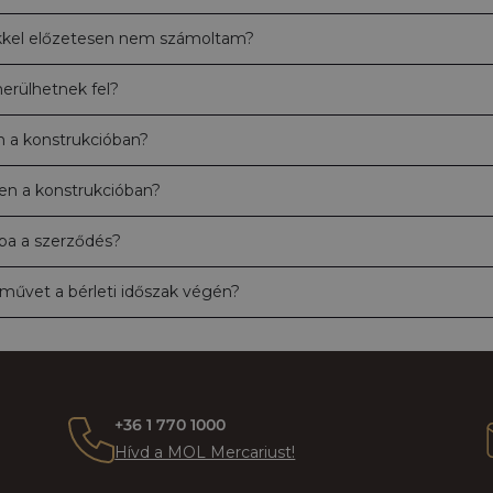
yekkel előzetesen nem számoltam?
erülhetnek fel?
 a konstrukcióban?
n a konstrukcióban?
ába a szerződés?
művet a bérleti időszak végén?
+36 1 770 1000
Hívd a MOL Mercariust!