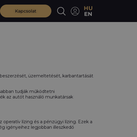
HU
Kapcsolat
EN
 beszerzését, üzemeltetését, karbantartását
sabban tudják működtetni
ljék az autót használó munkatársak
 operatív lízing és a pénzügyi lízing. Ezek a
ég igényeihez legjobban illeszkedő