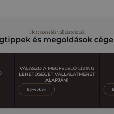
Flottakezelés vállalatoknak
ngtippek és megoldások cég
VÁLASZD A MEGFELELŐ LÍZING
Ű
LEHETŐSÉGET VÁLLALATMÉRET
ALAPJÁN!
Bővebben