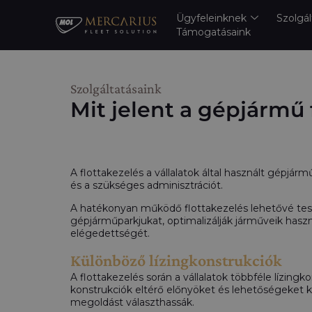
Ügyfeleinknek
Szolgál
Támogatásaink
Szolgáltatásaink
Mit jelent a gépjármű 
A flottakezelés a vállalatok által használt gépj
és a szükséges adminisztrációt.
A hatékonyan működő flottakezelés lehetővé te
gépjárműparkjukat, optimalizálják járműveik hasz
elégedettségét.
Különböző lízingkonstrukciók
A flottakezelés során a vállalatok többféle lízing
konstrukciók eltérő előnyöket és lehetőségeket k
megoldást választhassák.