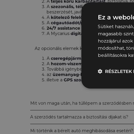
A
teljes körű karbantartást
, biztosítva,
A
szezonális, téli és nyári gumiabroncs 
beszerzését, javítását, tárolását és a szele
Ez a webold
A
kötelező felelősségbiztosítást (KGFB)
A
cégautóadót/gépjárműadót
.
Sütiket használ
24/7 assistance szolgáltatást
, hogy ügyf
magasabb szintű
A Mycarius
digitális ügyintézési rendsze
hozzájárul azok
módosíthat, törö
Az opcionális elemek között szerepel:
beállításokra kat
A
cseregépjármű szolgáltatás
, ami bizto
A
hozom-viszem szolgáltatás
, ami átves
Továbbá igénybevehető az önrészfedeze
RÉSZLETEK 
az
üzemanyag-kártya
beszerzés és men
illetve a
GPS szolgáltatás
.
Mit von maga után, ha túllépem a szerződésben 
A szerződés tartalmazza a biztosítási díjakat is?
Mi történik a bérelt autó meghibásodása esetén?