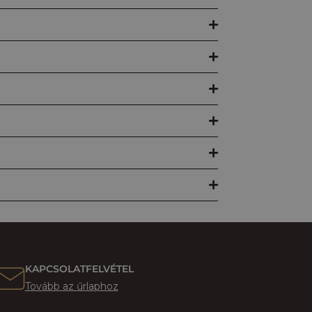
KAPCSOLATFELVÉTEL
Tovább az űrlaphoz