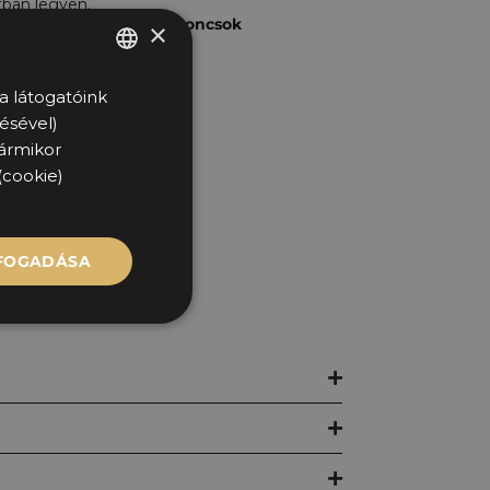
tban legyen.
émium minőségű
gumiabroncsok
×
a látogatóink
HUNGARIAN
ésével)
isztrációt.
ENGLISH
bármikor
(cookie)
datát.
LFOGADÁSA