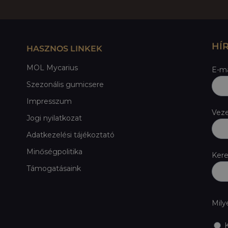
HÍ
HASZNOS LINKEK
MOL Mycarius
E-ma
Szezonális gumicsere
Impresszum
Vez
Jogi nyilatkozat
Adatkezelési tájékoztató
Minőségpolitika
Ker
Támogatásaink
Mily
K