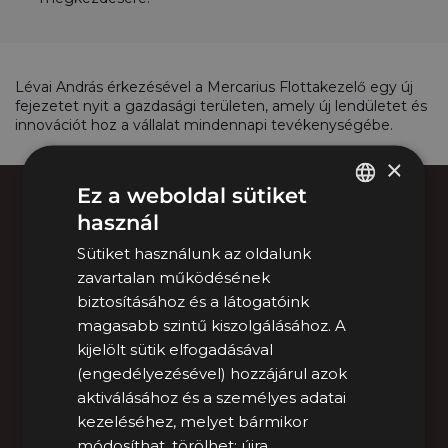
Lévai András érkezésével a Mercarius Flottakezelő egy új
fejezetet nyit a gazdasági területen, amely új lendületet és
innovációt hoz a vállalat mindennapi tevékenységébe.
×
Ez a weboldal sütiket
használ
HUNGARIAN
TELEPHELYEINK
Sütiket használunk az oldalunk
ENGLISH
Megtekintés
zavartalan működésének
biztosításához és a látogatóink
magasabb szintű kiszolgálásához. A
kijelölt sütik elfogadásával
(engedélyezésével) hozzájárul azok
+36 1 770 1000
aktiválásához és a személyes adatai
Hívd a MOL Mercariust!
kezeléséhez, melyet bármikor
módosíthat, törölhet: újra