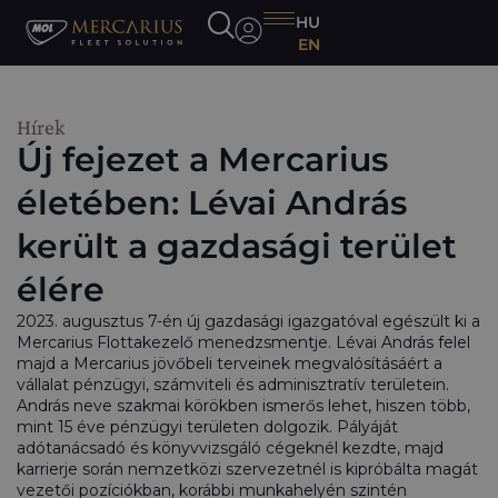
HU
EN
Hírek
Új fejezet a Mercarius
életében: Lévai András
került a gazdasági terület
élére
2023. augusztus 7-én új gazdasági igazgatóval egészült ki a
Mercarius Flottakezelő menedzsmentje. Lévai András felel
majd a Mercarius jövőbeli terveinek megvalósításáért a
vállalat pénzügyi, számviteli és adminisztratív területein.
András neve szakmai körökben ismerős lehet, hiszen több,
mint 15 éve pénzügyi területen dolgozik. Pályáját
adótanácsadó és könyvvizsgáló cégeknél kezdte, majd
karrierje során nemzetközi szervezetnél is kipróbálta magát
vezetői pozíciókban, korábbi munkahelyén szintén