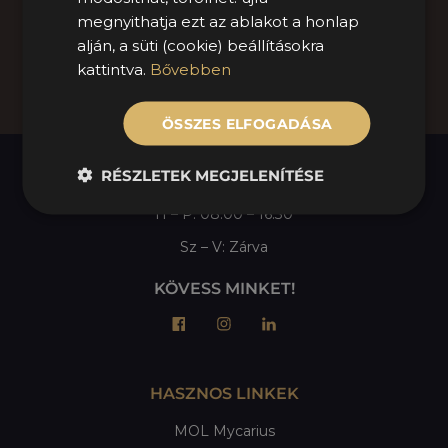
megnyithatja ezt az ablakot a honlap
alján, a süti (cookie) beállításokra
KAPCSOLATFELVÉTEL
kattintva.
Bővebben
Tovább az űrlaphoz
ÖSSZES ELFOGADÁSA
RÉSZLETEK MEGJELENÍTÉSE
NYITVATARTÁS
H – P: 08:00 – 16:30
Sz – V: Zárva
KÖVESS MINKET!
HASZNOS LINKEK
MOL Mycarius