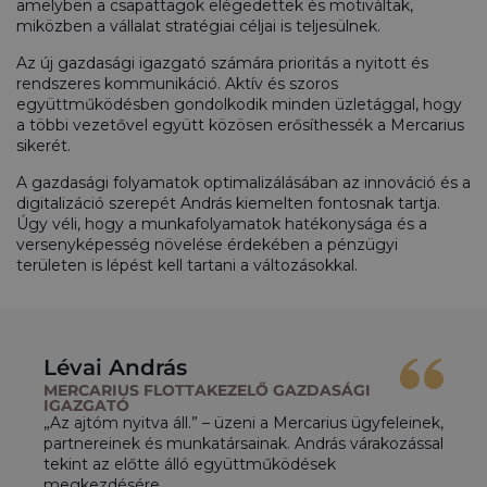
amelyben a csapattagok elégedettek és motiváltak,
miközben a vállalat stratégiai céljai is teljesülnek.
Az új gazdasági igazgató számára prioritás a nyitott és
rendszeres kommunikáció. Aktív és szoros
együttműködésben gondolkodik minden üzletággal, hogy
a többi vezetővel együtt közösen erősíthessék a Mercarius
sikerét.
A gazdasági folyamatok optimalizálásában az innováció és a
digitalizáció szerepét András kiemelten fontosnak tartja.
Úgy véli, hogy a munkafolyamatok hatékonysága és a
versenyképesség növelése érdekében a pénzügyi
területen is lépést kell tartani a változásokkal.
Lévai András
MERCARIUS FLOTTAKEZELŐ GAZDASÁGI
IGAZGATÓ
„Az ajtóm nyitva áll.” – üzeni a Mercarius ügyfeleinek,
partnereinek és munkatársainak. András várakozással
tekint az előtte álló együttműködések
megkezdésére.