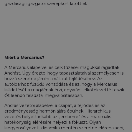
gazdasági igazgatói szerepkört látott el.
Miért a Mercarius?
A Mercarius alapelvei és célkitűzései magukkal ragadták
Andrást. Úgy érezte, hogy tapasztalataival személyesen is
hozzá szeretne járulni a vállalat fejlődéséhez. Az
autóiparhoz fűződő vonzódása és az, hogy a Mercarius
küldetését a magáénak érzi, egyaránt elkötelezetté teszik
Őt leendő feladatai megvalósításában.
András vezetői alapelvei a csapat, a fejlődés és az
eredményesség harmóniájára épülnek. Hierarchikus
vezetés helyett inkább az „emberre” és a maximális
hatékonyság elérésére helyezi a fókuszt. Olyan
kiegyensúlyozott dinamika mentén szeretne előrehaladni,