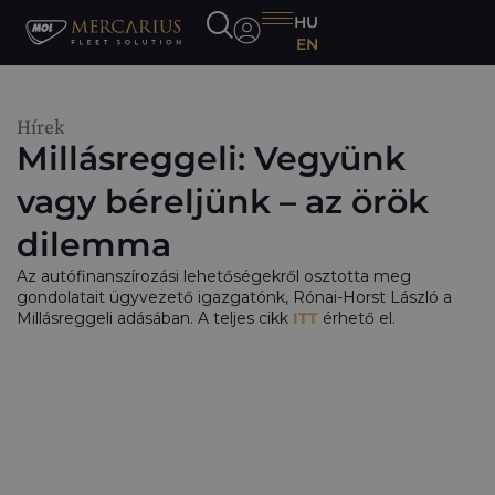
HU
EN
Hírek
Millásreggeli: Vegyünk
vagy béreljünk – az örök
dilemma
Az autófinanszírozási lehetőségekről osztotta meg
gondolatait ügyvezető igazgatónk, Rónai-Horst László a
Millásreggeli adásában. A teljes cikk
ITT
érhető el.