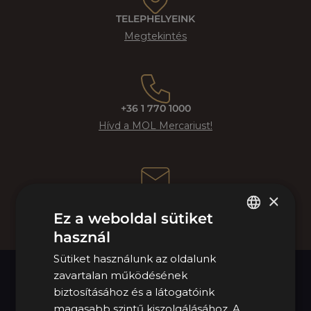
TELEPHELYEINK
Megtekintés
+36 1 770 1000
Hívd a MOL Mercariust!
×
KAPCSOLATFELVÉTEL
Tovább az űrlaphoz
Ez a weboldal sütiket
használ
HUNGARIAN
Sütiket használunk az oldalunk
ENGLISH
zavartalan működésének
NYITVATARTÁS
biztosításához és a látogatóink
H – P: 08:00 – 16:30
magasabb szintű kiszolgálásához. A