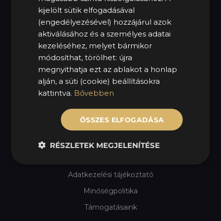
kijelölt sütik elfogadásával
Sz – V: Zárva
(engedélyezésével) hozzájárul azok
KÖVESS MINKET!
aktiválásához és a személyes adatai
kezeléséhez, melyet bármikor
módosíthat, törölhet: újra
megnyithatja ezt az ablakot a honlap
alján, a süti (cookie) beállításokra
HASZNOS LINKEK
kattintva.
Bővebben
MOL Mycarius
ÖSSZES ELFOGADÁSA
Szezonális gumicsere
Impresszum
RÉSZLETEK MEGJELENÍTÉSE
Jogi nyilatkozat
Adatkezelési tájékoztató
Minőségpolitika
Támogatásaink