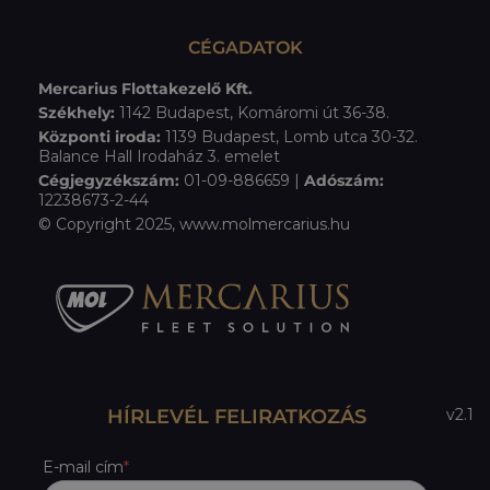
CÉGADATOK
Mercarius Flottakezelő Kft.
Székhely:
1142 Budapest, Komáromi út 36-38.
Központi iroda:
1139 Budapest, Lomb utca 30-32.
Balance Hall Irodaház 3. emelet
Cégjegyzékszám:
01-09-886659 |
Adószám:
12238673-2-44
© Copyright 2025, www.molmercarius.hu
HÍRLEVÉL FELIRATKOZÁS
v2.1
E-mail cím