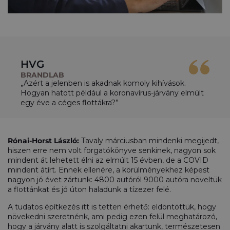
HVG
BRANDLAB
„Azért a jelenben is akadnak komoly kihívások.
Hogyan hatott például a koronavírus-járvány elmúlt
egy éve a céges flottákra?”
Rónai-Horst László:
Tavaly márciusban mindenki megijedt,
hiszen erre nem volt forgatókönyve senkinek, nagyon sok
mindent át lehetett élni az elmúlt 15 évben, de a COVID
mindent átírt. Ennek ellenére, a körülményekhez képest
nagyon jó évet zártunk: 4800 autóról 9000 autóra növeltük
a flottánkat és jó úton haladunk a tízezer felé.
A tudatos építkezés itt is tetten érhető: eldöntöttük, hogy
növekedni szeretnénk, ami pedig ezen felül meghatározó,
hogy a járvány alatt is szolgáltatni akartunk, természetesen