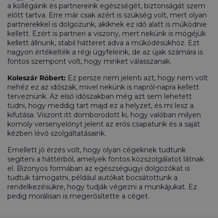
a kollégáink és partnereink egészségét, biztonságát szem
előtt tartva. Erre már csak azért is szükség volt, mert olyan
partnerekkel is dolgozunk, akiknek ez idő alatt is működnie
kellett. Ezért is partneri a viszony, mert nekünk is mögéjük
kellett állnunk, stabil hátteret adva a működésükhöz. Ezt
nagyon értékelték a régi ügyfeleink, de az újak számára is
fontos szempont volt, hogy minket válasszanak.
Koleszár Róbert:
Ez persze nem jelenti azt, hogy nem volt
nehéz ez az időszak, mivel nekünk is napról-napra kellett
terveznünk. Az első időszakban még azt sem lehetett
tudni, hogy meddig tart majd ez a helyzet, és mi lesz a
kifutása. Viszont itt domborodott ki, hogy valóban milyen
komoly versenyelőnyt jelent az erős csapatunk és a saját
kézben lévő szolgáltatásaink.
Emellett jó érzés volt, hogy olyan cégeknek tudtunk
segíteni a háttérből, amelyek fontos közszolgálatot látnak
el. Bizonyos formában az egészségügyi dolgozókat is
tudtuk támogatni, például autókat bocsátottunk a
rendelkezésükre, hogy tudják végezni a munkájukat. Ez
pedig morálisan is megerősítette a céget.