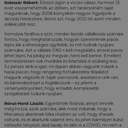
Koleszár Róbert:
Először jöjjön a vicces válasz, ha most 25
évet visszamehetnék az időben, azt tanácsolnám saját
magunknak, hogy 2008 környékén nagyon figyeljünk a
devizás hitelezésre, illetve azt, hogy 2012-től azért minden
sokkal jobb lesz.
Komolyra fordítva a szót, minden kezdő vállalkozás számára
fontos, hogy meghatározzák, hogyan szeretnének piacra
lépni, kik a lehetséges ügyfeleik, és mit tudnak nyújtani
számukra. Azt a vállalati DNS-t kell megtalálni, amivel piacra
lehet lépni, ha pedig ez megvan, hinni kell benne. Emellett
természetesen sok munkára és kitartásra is szükség lesz.
Ez persze ránk is igaz: mi éppen abban vagyunk mások a
hazai piacon, hogy rengeteg flottakezelési feladatot
magunk végzünk el. Saját szervizünk, assistance-ünk van,
és kárrendezéssel is foglalkozunk – ez jelenti a
versenyelőnyünket, hogy erősebb, komplexebb
szolgáltatást tudunk nyújtani.
Rónai-Horst László:
Egyetértek Robival, annyit tennék
még hozzá, azok számára, akik most indulnak, hogy a
Mercarius sikerének titka részben az volt, hogy éhesek
voltunk, és el akartunk valamit érni, és jöhet bármilyen külső
nehezítő tényező, lásd tavaly és idén is a COVID, mi nem a