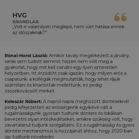
HVG
BRANDLAB
„Volt-e valamilyen meglepő, nem várt hatása ennek
az időszaknak?”
Rónai-Horst László:
Amikor tavaly megérkezett a járvány,
senki sem tudott semmit, hiszen nem volt meg a
gyakorlat, hogy mit kell csinálni egy ilyen ismeretlen
helyzetben. Itt érződött csak igazán, hogy milyen erős a
csapatunk: a kollégák megmutatták, hogy lehet rájuk
számítani és kitartottak mellettünk, ez pedig
összekovácsolt minket.
Koleszár Róbert:
A napról-napra meghozott döntéseknél
pedig kifejezetten az erősségeink egyikévé vált a
rugalmasságunk: gyorsan tudtunk dönteni és lokálisan
bevezetni olyan intézkedéseket, amikre szükség volt, hogy
zavartalanul tudjunk szolgáltatni. Ez a rugalmasság és gyors
döntési mechanizmus is hozzájárult ahhoz, hogy 2020-ban
így tudtunk növekedni.