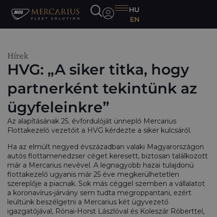
HU
EN
Hírek
HVG: „A siker titka, hogy
partnerként tekintünk az
ügyfeleinkre”
Az alapításának 25. évfordulóját ünneplő Mercarius
Flottakezelő vezetőit a HVG kérdezte a siker kulcsáról.
Ha az elmúlt negyed évszázadban valaki Magyarországon
autós flottamenedzser céget keresett, biztosan találkozott
már a Mercarius nevével. A legnagyobb hazai tulajdonú
flottakezelő ugyanis már 25 éve megkerülhetetlen
szereplője a piacnak. Sok más céggel szemben a vállalatot
a koronavírus-járvány sem tudta megroppantani, ezért
leültünk beszélgetni a Mercarius két ügyvezető
igazgatójával, Rónai-Horst Lászlóval és Koleszár Róberttel,