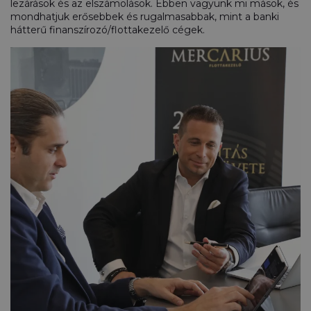
lezárások és az elszámolások. Ebben vagyunk mi mások, és
mondhatjuk erősebbek és rugalmasabbak, mint a banki
hátterű finanszírozó/flottakezelő cégek.