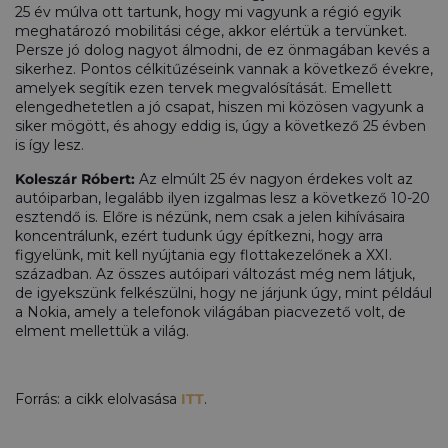
25 év múlva ott tartunk, hogy mi vagyunk a régió egyik
meghatározó mobilitási cége, akkor elértük a tervünket.
Persze jó dolog nagyot álmodni, de ez önmagában kevés a
sikerhez. Pontos célkitűzéseink vannak a következő évekre,
amelyek segítik ezen tervek megvalósítását. Emellett
elengedhetetlen a jó csapat, hiszen mi közösen vagyunk a
siker mögött, és ahogy eddig is, úgy a következő 25 évben
is így lesz.
Koleszár Róbert:
Az elmúlt 25 év nagyon érdekes volt az
autóiparban, legalább ilyen izgalmas lesz a következő 10-20
esztendő is. Előre is nézünk, nem csak a jelen kihívásaira
koncentrálunk, ezért tudunk úgy építkezni, hogy arra
figyelünk, mit kell nyújtania egy flottakezelőnek a XXI.
században. Az összes autóipari változást még nem látjuk,
de igyekszünk felkészülni, hogy ne járjunk úgy, mint például
a Nokia, amely a telefonok világában piacvezető volt, de
elment mellettük a világ.
Forrás: a cikk elolvasása
ITT
.