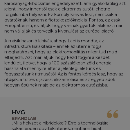
károsanyag-kibocsátás engedélyezett, ami gyakorlatilag azt
jelenti, hogy innentől csak elektromos autót lehetne
forgalomba helyezni. Ez komoly kihívás lesz, nemcsak a
gyártóknak, hanem a flottakezelőknek is. Fontos, ez csak
Európát érinti, és látjuk, hogy vannak gyártók, akik ezt már
nem vállalják és tervezik a kivonulást az európai piacról.
A másik hasonló kihívás, ahogy Laci is mondta, az
infrastruktúra kialakítása – ennek az üteme fogja
meghatározni, hogy az elektromobilitás mikor tud majd
elterjedni. Azt már látjuk, hogy kezd fogyni a kezdeti
lendület, illetve, hogy a 100 százalékban zöld energia
használata mennyire eltér a jelenlegi életünk és
fogyasztásunk ritmusától. Az is fontos kérdés lesz, hogy az
útdíjak, a töltés díjazása, elszámolása és az egyéb adók
hogyan épülnek majd be az elektromos autózásba.
HVG
BRANDLAB
„Mi a helyzet a hibridekkel? Erre a technológiára
sokan éppen úgy tekintenek, mint ami hidat