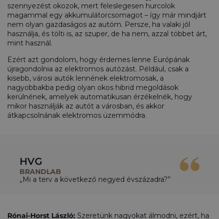
szennyezést okozok, mert feleslegesen hurcolok
magammal egy akkumulátorcsomagot – így már mindjárt
nem olyan gazdaságos az autóm. Persze, ha valaki jól
használja, és tölti is, az szuper, de ha nem, azzal többet árt,
mint használ.
Ezért azt gondolom, hogy érdemes lenne Európának
újragondolnia az elektromos autózást. Például, csak a
kisebb, városi autók lennének elektromosak, a
nagyobbakba pedig olyan okos hibrid megoldások
kerülnének, amelyek automatikusan érzékelnék, hogy
mikor használják az autót a városban, és akkor
átkapcsolnának elektromos üzemmódra.
HVG
BRANDLAB
„Mi a terv a következő negyed évszázadra?”
Rónai-Horst László:
Szeretünk nagyokat álmodni, ezért, ha