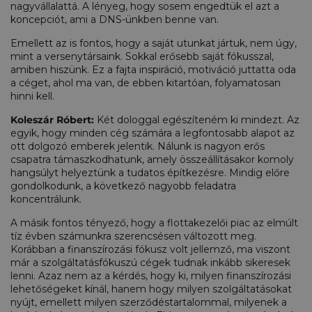
nagyvállalattá. A lényeg, hogy sosem engedtük el azt a
koncepciót, ami a DNS-ünkben benne van.
Emellett az is fontos, hogy a saját utunkat jártuk, nem úgy,
mint a versenytársaink. Sokkal erősebb saját fókusszal,
amiben hiszünk. Ez a fajta inspiráció, motiváció juttatta oda
a céget, ahol ma van, de ebben kitartóan, folyamatosan
hinni kell.
Koleszár Róbert:
Két dologgal egészíteném ki mindezt. Az
egyik, hogy minden cég számára a legfontosabb alapot az
ott dolgozó emberek jelentik. Nálunk is nagyon erős
csapatra támaszkodhatunk, amely összeállításakor komoly
hangsúlyt helyeztünk a tudatos építkezésre. Mindig előre
gondolkodunk, a következő nagyobb feladatra
koncentrálunk.
A másik fontos tényező, hogy a flottakezelői piac az elmúlt
tíz évben számunkra szerencsésen változott meg.
Korábban a finanszírozási fókusz volt jellemző, ma viszont
már a szolgáltatásfókuszú cégek tudnak inkább sikeresek
lenni. Azaz nem az a kérdés, hogy ki, milyen finanszírozási
lehetőségeket kínál, hanem hogy milyen szolgáltatásokat
nyújt, emellett milyen szerződéstartalommal, milyenek a