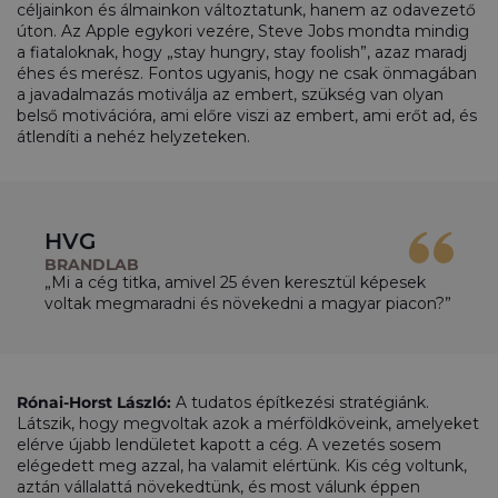
céljainkon és álmainkon változtatunk, hanem az odavezető
úton. Az Apple egykori vezére, Steve Jobs mondta mindig
a fiataloknak, hogy „stay hungry, stay foolish”, azaz maradj
éhes és merész. Fontos ugyanis, hogy ne csak önmagában
a javadalmazás motiválja az embert, szükség van olyan
belső motivációra, ami előre viszi az embert, ami erőt ad, és
átlendíti a nehéz helyzeteken.
HVG
BRANDLAB
„Mi a cég titka, amivel 25 éven keresztül képesek
voltak megmaradni és növekedni a magyar piacon?”
Rónai-Horst László:
A tudatos építkezési stratégiánk.
Látszik, hogy megvoltak azok a mérföldköveink, amelyeket
elérve újabb lendületet kapott a cég. A vezetés sosem
elégedett meg azzal, ha valamit elértünk. Kis cég voltunk,
aztán vállalattá növekedtünk, és most válunk éppen