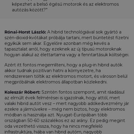
képezhet a belső égésű motorok és az elektromos
autózás között?”
Rónai-Horst László:
A hibrid technológiával sok gyártó a
szén-dioxid-kvótákat próbálja tartani, mert büntetést fizetni
egyikük sem akar. Egyelőre azonban még kevés a
tapasztalat arról, hogy ezeknek az új típusú motoroknak
hogyan alakul az élettartama vagy a fenntartásuk költségei.
Azért itt fontos megemlíteni, hogy a plug-in hibrid autók
akkor tudnak pozitívan hatni a környezetre, ha
rendszeresen töltik az elektromos motort, és városon belül
megpróbálnak elektromos állapotban közlekedni.
Koleszár Róbert:
Szintén fontos szempont, amit ráadásul
az elmúlt évek felmérései is igazolnak, hogy attól, mert
valaki hibrid autót vesz – mert nagyobb adókedvezmény jár
ezekre a járművekre – még nem biztos, hogy elektromos
módban is használja azt. Nyugat-Európában több
országban 50-60 százalékos ez az arány. Ez pedig megint
oda vezethető vissza, hogy ha nincs megfelelő
infrastruktúra, hiába van hibrid autóm, nagyobb