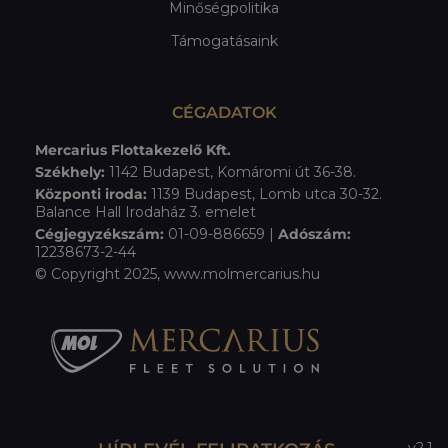
Minőségpolitika
Támogatásaink
CÉGADATOK
Mercarius Flottakezelő Kft.
Székhely:
1142 Budapest, Komáromi út 36-38.
Központi iroda:
1139 Budapest, Lomb utca 30-32.
Balance Hall Irodaház 3. emelet
Cégjegyzékszám:
01-09-886659 |
Adószám:
12238673-2-44
© Copyright 2025, www.molmercarius.hu
v2.1