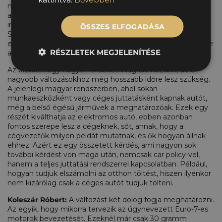
nem lehet egyik napról a másikra váltani. Különösen, hogy
az elektromos autózáshoz még nem épült ki az az
infrastruktúra, ami a benzines-dízel autókhoz már megvan.
ÖSSZES ELFOGADÁSA
Szükség lenne arra a komplett háttérre, ami működteti az
elektromos autózást, ennek a fejlesztése ugyan elindult, de
RÉSZLETEK MEGJELENÍTÉSE
azért még van munka vele bőven.
Az biztos, hogy nagyon érdekes világ elé nézünk, de a
nagyobb változásokhoz még hosszabb időre lesz szükség.
A jelenlegi magyar rendszerben, ahol sokan
munkaeszközként vagy céges juttatásként kapnak autót,
még a belső égésű járművek a meghatározóak. Ezek egy
részét kiválthatja az elektromos autó, ebben azonban
fontos szerepe lesz a cégeknek, sőt, annak, hogy a
cégvezetők milyen példát mutatnak, és ők hogyan állnak
ehhez. Azért ez egy összetett kérdés, ami nagyon sok
további kérdést von maga után, nemcsak car policy-vel,
hanem a teljes juttatási rendszerrel kapcsolatban. Például,
hogyan tudjuk elszámolni az otthon töltést, hiszen ilyenkor
nem kizárólag csak a céges autót tudjuk tölteni.
Koleszár Róbert:
A változást két dolog fogja meghatározni.
Az egyik, hogy mikorra tervezik az úgynevezett Euro-7-es
motorok bevezetését. Ezeknél már csak 30 gramm