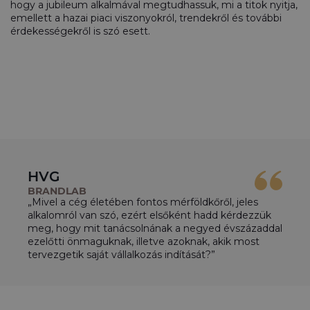
hogy a jubileum alkalmával megtudhassuk, mi a titok nyitja,
emellett a hazai piaci viszonyokról, trendekről és további
érdekességekről is szó esett.
HVG
BRANDLAB
„Mivel a cég életében fontos mérföldkőről, jeles
alkalomról van szó, ezért elsőként hadd kérdezzük
meg, hogy mit tanácsolnának a negyed évszázaddal
ezelőtti önmaguknak, illetve azoknak, akik most
tervezgetik saját vállalkozás indítását?”