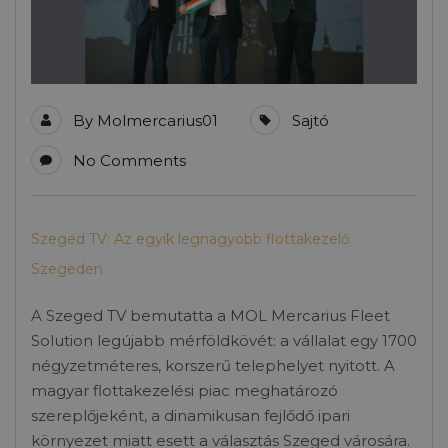
By
Molmercarius01
Sajtó
No Comments
Szeged TV: Az egyik legnagyobb flottakezelő
Szegeden
A Szeged TV bemutatta a MOL Mercarius Fleet
Solution legújabb mérföldkövét: a vállalat egy 1700
négyzetméteres, korszerű telephelyet nyitott. A
magyar flottakezelési piac meghatározó
szereplőjeként, a dinamikusan fejlődő ipari
környezet miatt esett a választás Szeged városára.