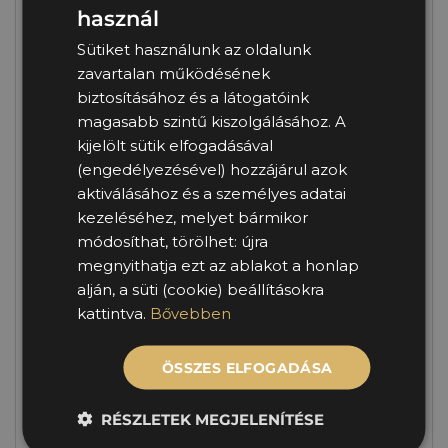
használ
By
Molmercarius01
Autóátadás
HUNGARIAN
Sütiket használunk az oldalunk
ENGLISH
No Comments
zavartalan működésének
biztosításához és a látogatóink
magasabb szintű kiszolgálásához. A
Index: Három autó, egy cél: hogy a segítség célba
kijelölt sütik elfogadásával
(engedélyezésével) hozzájárul azok
érjen iskolakezdéskor és a mindennapokban
aktiválásához és a személyes adatai
A Mol megállapodást írt alá Magyarország egyik
kezeléséhez, melyet bármikor
legnagyobb és legdinamikusabban fejlődő
módosíthat, törölhet: újra
megnyithatja ezt az ablakot a honlap
gépjármű-flottakezelő vállalatával, a jelenleg közel
alján, a süti (cookie) beállításokra
14 ezer gépjárművet kezelő Mercarius
kattintva.
Bővebben
Flottakezelővel. A megállapodás tárgya, hogy a
Mol Fleet Solution és a Mercarius egy közös
holdingcéget hoz létre, amely Mol Mercarius
ÖSSZES ELFOGADÁSA
néven működik tovább. Az új cég a flottapiac
második legnagyobb szereplőjeként több mint 20
RÉSZLETEK MEGJELENÍTÉSE
ezer gépjárművet kezel majd operatívan.