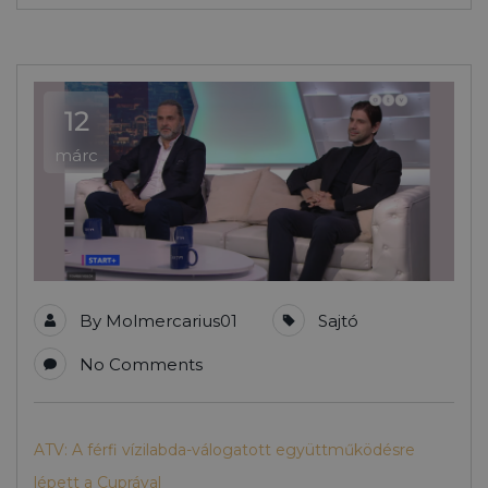
12
márc
By
Molmercarius01
Sajtó
No Comments
ATV: A férfi vízilabda-válogatott együttműködésre
lépett a Cuprával