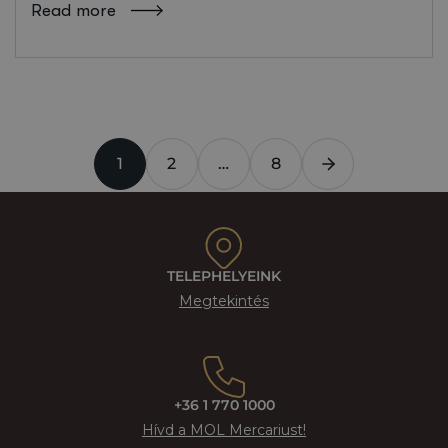
Read more
1
2
…
8
TELEPHELYEINK
Megtekintés
+36 1 770 1000
Hívd a MOL Mercariust!