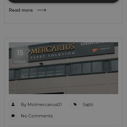
Read more
15
szept
By
Molmercarius01
Sajtó
No Comments