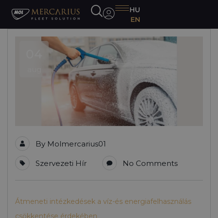
HU
EN
04
aug
By
Molmercarius01
Szervezeti Hír
No Comments
Átmeneti intézkedések a víz-és energiafelhasználás
csökkentése érdekében