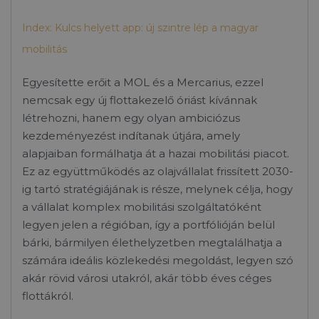
Index: Kulcs helyett app: új szintre lép a magyar
mobilitás
Egyesítette erőit a MOL és a Mercarius, ezzel
nemcsak egy új flottakezelő óriást kívánnak
létrehozni, hanem egy olyan ambiciózus
kezdeményezést indítanak útjára, amely
alapjaiban formálhatja át a hazai mobilitási piacot.
Ez az együttműködés az olajvállalat frissített 2030-
ig tartó stratégiájának is része, melynek célja, hogy
a vállalat komplex mobilitási szolgáltatóként
legyen jelen a régióban, így a portfólióján belül
bárki, bármilyen élethelyzetben megtalálhatja a
számára ideális közlekedési megoldást, legyen szó
akár rövid városi utakról, akár több éves céges
flottákról.