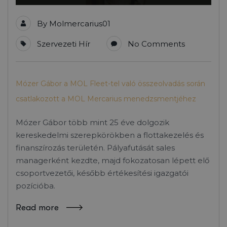
By
Molmercarius01
Szervezeti Hír
No Comments
Mózer Gábor a MOL Fleet-tel való összeolvadás során
csatlakozott a MOL Mercarius menedzsmentjéhez
Mózer Gábor több mint 25 éve dolgozik
kereskedelmi szerepkörökben a flottakezelés és
finanszírozás területén. Pályafutását sales
managerként kezdte, majd fokozatosan lépett elő
csoportvezetői, később értékesítési igazgatói
pozícióba.
Read more