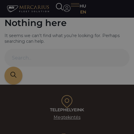
HU
EN
Nothing here
It seems we can’t find what you’re looking for. Perhaps
searching can help.
TELEPHELYEINK
Megtekintés