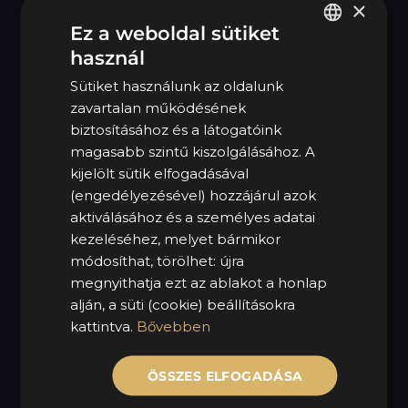
×
Ez a weboldal sütiket
használ
HUNGARIAN
HASZNOS LINKEK
Sütiket használunk az oldalunk
ENGLISH
MOL Mycarius
zavartalan működésének
biztosításához és a látogatóink
Szezonális gumicsere
magasabb szintű kiszolgálásához. A
Impresszum
kijelölt sütik elfogadásával
Jogi nyilatkozat
(engedélyezésével) hozzájárul azok
aktiválásához és a személyes adatai
Adatkezelési tájékoztató
kezeléséhez, melyet bármikor
Minőségpolitika
módosíthat, törölhet: újra
megnyithatja ezt az ablakot a honlap
Támogatásaink
alján, a süti (cookie) beállításokra
kattintva.
Bővebben
CÉGADATOK
ÖSSZES ELFOGADÁSA
Mercarius Flottakezelő Kft.
Székhely:
1142 Budapest, Komáromi út 36-38.