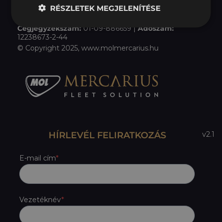
RÉSZLETEK MEGJELENÍTÉSE
Központi iroda:
1139 Budapest, Lomb utca 30-32.
Balance Hall Irodaház 3. emelet
Cégjegyzékszám:
01-09-886659 |
Adószám:
12238673-2-44
© Copyright 2025, www.molmercarius.hu
HÍRLEVÉL FELIRATKOZÁS
v2.1
E-mail cím
Vezetéknév