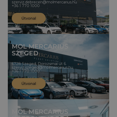
szerviz.debrecen@molmercarius.hu
+36 1 770 1000
Útvonal
MOL MERCARIUS
SZEGED
6728 Szeged, Dorozsmai út 6.
szerviz.szeged@molmercarius.hu
+36 1 770 1000
Útvonal
MOL MERCARIUS