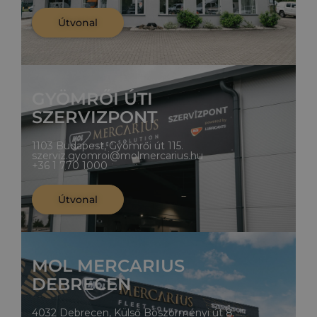
Útvonal
GYÖMRŐI ÚTI
SZERVIZPONT
1103 Budapest, Gyömrői út 115.
szerviz.gyomroi@molmercarius.hu
+36 1 770 1000
Útvonal
MOL MERCARIUS
DEBRECEN
4032 Debrecen, Külső Böszörményi út 8.