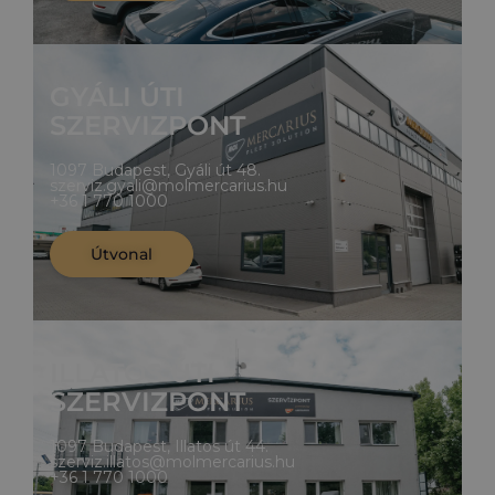
GYÁLI ÚTI
SZERVIZPONT
1097 Budapest, Gyáli út 48.
szerviz.gyali@molmercarius.hu
+36 1 770 1000
Útvonal
ILLATOS ÚTI
SZERVIZPONT
1097 Budapest, Illatos út 44.
szerviz.illatos@molmercarius.hu
+36 1 770 1000