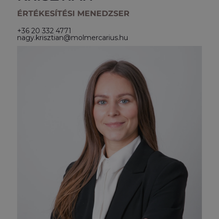
ÉRTÉKESÍTÉSI MENEDZSER
+36 20 332 4771
nagy.krisztian@molmercarius.hu