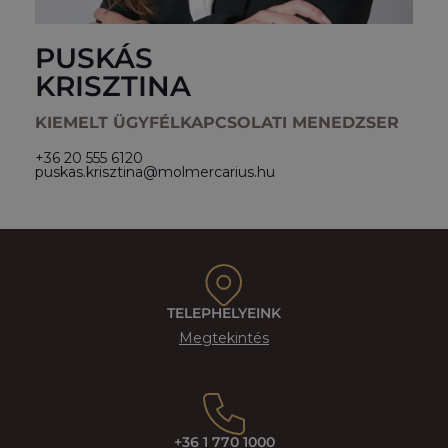
PUSKÁS
KRISZTINA
KIEMELT ÜGYFÉLKAPCSOLATI MENEDZSER
+36 20 555 6120
puskas.krisztina@molmercarius.hu
TELEPHELYEINK
Megtekintés
+36 1 770 1000