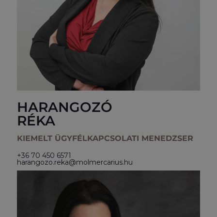
HARANGOZÓ
RÉKA
KIEMELT ÜGYFÉLKAPCSOLATI MENEDZSER
+36 70 450 6571
harangozo.reka@molmercarius.hu