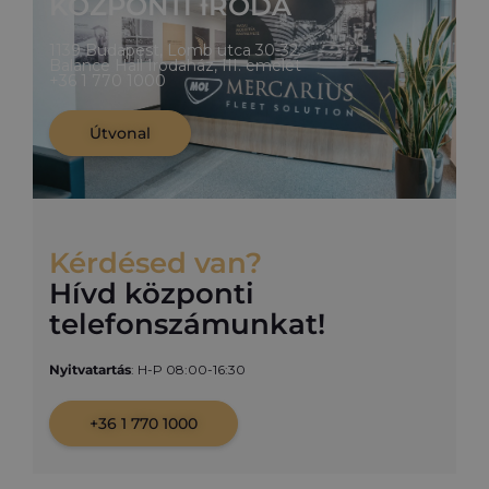
KÖZPONTI IRODA
1139 Budapest, Lomb utca 30-32.
Balance Hall Irodaház, III. emelet
+36 1 770 1000
Útvonal
Kérdésed van?
Hívd központi
telefonszámunkat!​
Nyitvatartás
: H-P 08:00-16:30
+36 1 770 1000