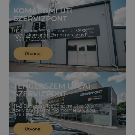
KOMÁROMI ÚTI
SZERVIZPONT
1142 Budapest, Komáromi út 36-38.
szerviz.komaromi@molmercarius.hu
+36 1 770 1000
Útvonal
TENGERSZEM UTCAI
SZERVIZPONT
1142 Budapest, Tengerszem utca 59/a
szerviz.tengerszem@molmercarius.hu
+36 1 770 1000
Útvonal